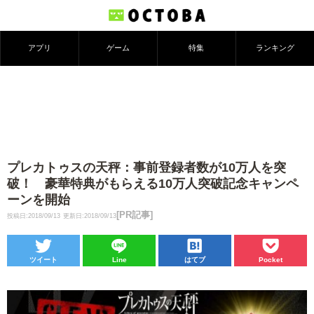
アプリ
ゲーム
特集
ランキング
プレカトゥスの天秤：事前登録者数が10万人を突
破！ 豪華特典がもらえる10万人突破記念キャンペ
ーンを開始
[PR記事]
投稿日:2018/09/13
更新日:2018/09/13
ツイート
Line
はてブ
Pocket