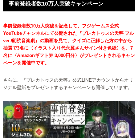
事前登録者数10万人突破キャンペーン
事前登録者数10万人突破を記念して、フジゲームス公式
YouTubeチャンネルにて公開された『プレカトゥスの天秤 フル
ver./朗読音楽劇』の動画を見て、クイズに正解した方の中から
抽選で3名に〈イラスト入り代永翼さんサイン付き色紙〉を、7
名に〈Amazonギフト券 3,000円分〉がプレゼントされるキャン
ペーンを開催中です。
さらに、『プレカトゥスの天秤』公式LINEアカウントからオリ
ジナル壁紙をプレゼントするキャンペーンも開催しています。