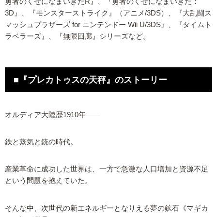
勇者のくせになまいきだR』、『勇者のくせになまいきだ：
3D』、『モンスターストライク』（アニメ/3DS）、『大乱闘ス
マッシュブラザーズ for ニンテンドー Wii U/3DS』、『タイムト
ラベラーズ』、『無限回廊』シリーズなど。
■『プレカトゥスの天秤』のストーリー
オルディア大陸歴1910年――
鉄と蒸気と銃の時代。
産業革命に成功した世界は、一方で急激な人口増加と資源不足
という問題を抱えていた。
そんな中、次世代の新エネルギーとなりえる夢の鉱石《マギカ