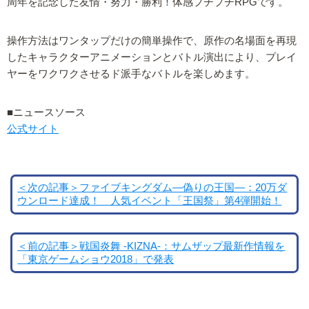
周年を記念した友情・努力・勝利！体感プチプチRPGです。
操作方法はワンタップだけの簡単操作で、原作の名場面を再現
したキャラクターアニメーションとバトル演出により、プレイ
ヤーをワクワクさせるド派手なバトルを楽しめます。
■ニュースソース
公式サイト
＜次の記事＞ファイブキングダム―偽りの王国―：20万ダ
ウンロード達成！ 人気イベント「王国祭」第4弾開始！
＜前の記事＞戦国炎舞 -KIZNA-：サムザップ最新作情報を
「東京ゲームショウ2018」で発表