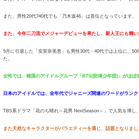
また、男性20代?40代でも「乃木坂46」は首位となっています。
また、今年二刀流でメジャーデビューを果たし、新人王にも輝いた
9月に引退した「安室奈美恵」も男性30代・40代では上位に。
た。
女性では、韓国のアイドルグループ「BTS(防弾少年団)」がほ
日本のアイドルでは、全年代でジャニーズ関連のワードがランクイン。
TBS系ドラマ「花のち晴れ～花男 NextSeason～」で人気を
また天然なキャラクターがバラエティーを通じ、話題となりました