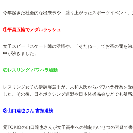
今年起きた社会的な出来事や、盛り上がったスポーツイベント、注
①平昌五輪でメダルラッシュ
女子スピードスケート陣の活躍や、「そだねー」でお茶の間を沸
中が沸きました。
②レスリング パワハラ騒動
レスリング女子の伊調馨選手が、栄和人氏からパワハラ行為を受
した。その後、日本ボクシング連盟や日本体操協会などでも疑惑
③山口達也さん 書類送検
元TOKIOの山口達也さんが女子高生への強制わいせつの容疑