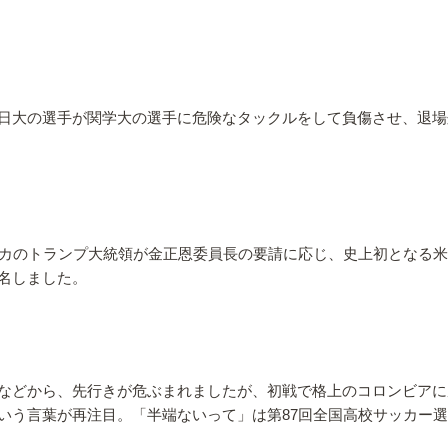
日大の選手が関学大の選手に危険なタックルをして負傷させ、退場
リカのトランプ大統領が金正恩委員長の要請に応じ、史上初となる
名しました。
劇などから、先行きが危ぶまれましたが、初戦で格上のコロンビア
いう言葉が再注目。「半端ないって」は第87回全国高校サッカー