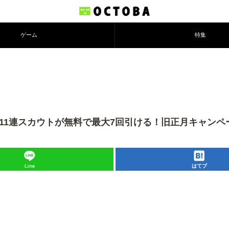
ゲーム
特集
nager～：11連スカウトが無料で最大7回引ける！旧正月キャン
Line
はてブ