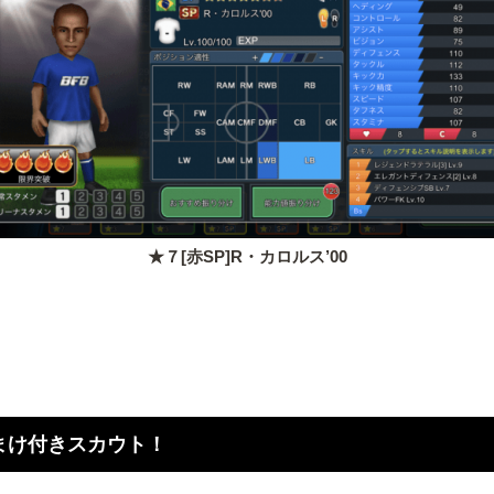
★７[赤SP]R・カロルス’00
まけ付きスカウト！