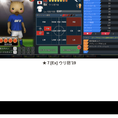
★７[Ex] ウリ坊’19