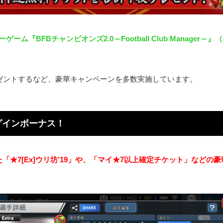
BFBチャンピオンズ2.0～Football Club Manager～
レゼントするなど、豪華キャンペーンを多数実施しています。
グインボーナス！
★7[Ex]ウリ坊’19」や、「マイ★7以上確定チケット」など