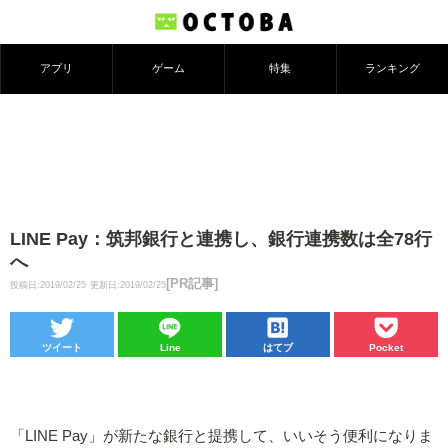
アプリ
ゲーム
特集
ランキング
LINE Pay：筑邦銀行と連携し、銀行連携数は全78行
へ
[PR記事]
投稿日:2019/02/25
更新日:2019/02/25
ツイート
Line
はてブ
Pocket
「LINE Pay」が新たな銀行と提携して、いいそう便利になりま