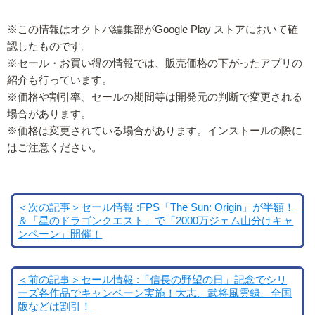
※この情報はオクトバ編集部がGoogle Play ストアにおいて確
認したものです。
※セール・お買い得の情報では、販売価格の下がったアプリの
紹介も行っています。
※価格や割引率、セールの期間等は開発元の判断で変更される
場合があります。
※価格は変更されている場合があります。インストールの際に
はご注意ください。
＜次の記事＞セール情報 :FPS「The Sun: Origin」が半額！
＆「星のドラゴンクエスト」で「2000万ジェム山分けキャ
ンペーン」開催！
＜前の記事＞セール情報 :「信長の野望の日」記念でシリ
ーズ各作品でキャンペーン実施！大志、武将風雲録、全国
版などは割引！