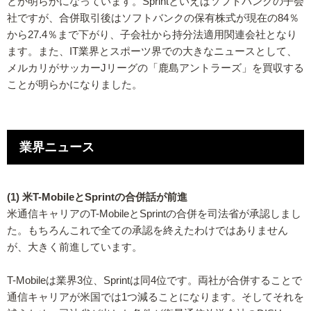
とが明らかになっています。Sprintといえばソフトバンクの子会
社ですが、合併取引後はソフトバンクの保有株式が現在の84％
から27.4％まで下がり、子会社から持分法適用関連会社となり
ます。また、IT業界とスポーツ界での大きなニュースとして、
メルカリがサッカーJリーグの「鹿島アントラーズ」を買収する
ことが明らかになりました。
業界ニュース
(1) 米T-MobileとSprintの合併話が前進
米通信キャリアのT-MobileとSprintの合併を司法省が承認しまし
た。もちろんこれで全ての承認を終えたわけではありません
が、大きく前進しています。
T-Mobileは業界3位、Sprintは同4位です。両社が合併することで
通信キャリアが米国では1つ減ることになります。そしてそれを