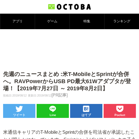
アプリ
ゲーム
特集
ランキング
先週のニュースまとめ :米T-MobileとSprintが合併
へ。RAVPowerからUSB PD最大61Wアダプタが登
場！【2019年7月27日 ～ 2019年8月2日】
[PR記事]
投稿日:2019/08/12
更新日:2019/08/12
ツイート
Line
はてブ
Pocket
米通信キャリアのT-MobileとSprintの合併を司法省が承認したこ