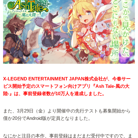
X-LEGEND ENTERTAINMENT JAPAN株式会社が、今春サー
ビス開始予定のスマートフォン向けアプリ『Ash Tale-風の大
陸-』は、事前登録者数が10万人を達成しました。
また、3月29日（金）より開催中の先行テストも募集開始から
僅か20分でAndroid版が定員となりました。
なにかと注目の本作、事前登録はまだまだ受付中ですので、ま