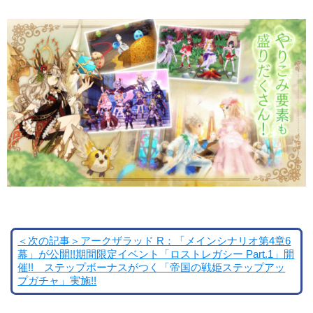
＜次の記事＞アークザラッド R：「メインシナリオ第4章6
幕」が公開!!期間限定イベント「ロストレガシー Part.1」開
催!! ステップボーナスがつく「帝国の戦姫ステップアッ
プガチャ」実施!!