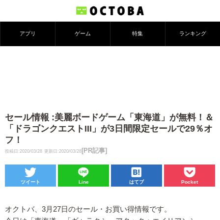
アプリ
ゲーム
特集
ランキング
セール情報 :美麗ボードゲーム「東海道」が無料！＆
「ドラゴンクエストIII」が3日間限定セールで29％オ
フ！
[PR記事]
投稿日:2020/03/28
更新日:2020/03/28
ツイート
Line
はてブ
Pocket
オクトバ、3月27日のセール・お買い得情報です。