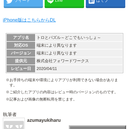
ツイート
Line
はてブ
iPhone版はこちらからDL
アプリ名
トロとパズル～どこでもいっしょ～
対応OS
端末により異なります
バージョン
端末により異なります
提供元
株式会社フォワードワークス
レビュー日
2020/04/11
※お手持ちの端末や環境によりアプリが利用できない場合がありま
す。
※ご紹介したアプリの内容はレビュー時のバージョンのものです。
※記事および画像の無断転用を禁じます。
執筆者
azumayukiharu