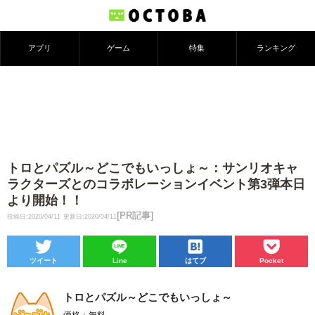
アプリ
ゲーム
特集
ランキング
トロとパズル～どこでもいっしょ～：サンリオキャ
ラクターズとのコラボレーションイベント第3弾本日
より開始！！
[PR記事]
投稿日:2020/04/11
更新日:2020/04/11
ツイート
Line
はてブ
Pocket
トロとパズル～どこでもいっしょ～
価格：無料