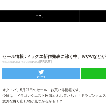
アプリ
セール情報 :ドラクエ新作発表に沸く中、IVやVなど
[PR記事]
投稿日:2021/05/28
更新日:2021/05/28
ツイート
オクトバ、5月27日のセール・お買い得情報です。
今日は「ドラゴンクエストIV 導かれし者たち」「ドラゴンクエ
意外な掘り出し物が見つかるかも！？