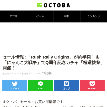
アプリ
ゲーム
特集
ランキング
セール情報 :「Rush Rally Origins」が約半額！＆
「にゃんこ大戦争」でQ周年記念ガチャ「極選抜祭」
開催！
[PR記事]
投稿日:2021/12/05
更新日:2021/12/05
ツイート
Line
はてブ
Pocket
オクトバ、セール・お買い得情報です。