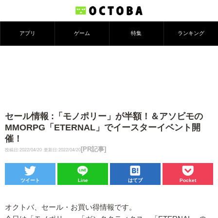
アプリ
ゲーム
特集
ランキング
セール情報 :「モノポリー」が半額！＆アソビモの
MMORPG「ETERNAL」でイースターイベント開
催！
[PR記事]
投稿日:2022/04/20
更新日:2022/04/20
ツイート
Line
はてブ
Pocket
オクトバ、セール・お買い得情報です。