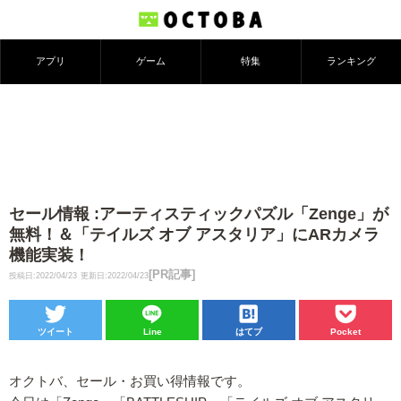
アプリ
ゲーム
特集
ランキング
セール情報 :アーティスティックパズル「Zenge」が
無料！＆「テイルズ オブ アスタリア」にARカメラ
機能実装！
[PR記事]
投稿日:2022/04/23
更新日:2022/04/23
ツイート
Line
はてブ
Pocket
オクトバ、セール・お買い得情報です。