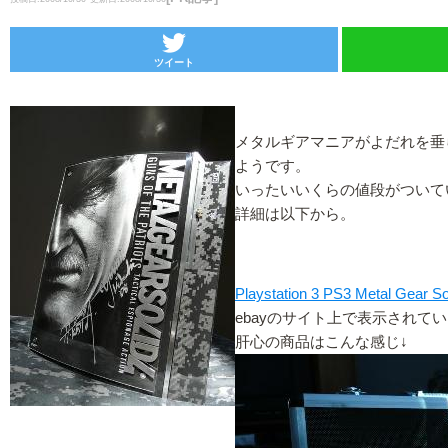
ツイート
メタルギアマニアがよだれを垂
ようです。
いったいいくらの値段がついて
詳細は以下から。
Playstation 3 PS3 Metal Gear S
ebayのサイト上で表示されてい
肝心の商品はこんな感じ↓