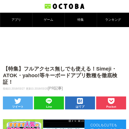
アプリ
ゲーム
特集
ランキング
【特集】フルアクセス無しでも使える！Simeji・
ATOK・yahoo!等キーボードアプリ数種を徹底検
証！
[PR記事]
投稿日:2016/03/27
更新日:2016/03/20
ツイート
Line
はてブ
Pocket