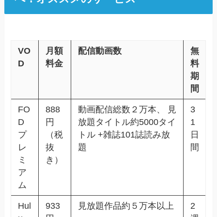
VO
月額
配信動画数
無
D
料金
料
期
間
FO
888
動画配信総数２万本、 見
3
D
円
放題タイトル約5000タイ
1
プ
（税
トル +雑誌101誌読み放
日
レ
抜
題
間
ミ
き）
ア
ム
Hul
933
見放題作品約５万本以上
2