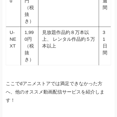
u
円
週
（税
間
抜
き）
U-
1,99
見放題作品約８万本以
3
NE
0円
上、 レンタル作品約５万
1
XT
（税
本以上
日
抜
間
き）
ここでdアニメストアでは満足できなかった方
へ、他のオススメ動画配信サービスを紹介しま
す！