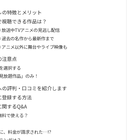
ルの特徴とメリット
で視聴できる作品は？
 放送中TVアニメの見逃し配信
 過去の名作から最新作まで
 アニメ以外に舞台やライブ映像も
の注意点
を選択する
「見放題作品」のみ！
への評判・口コミを紹介します
に登録する方法
関するQ&A
無料で使える？
に、料金が請求された…!?
ミングは？