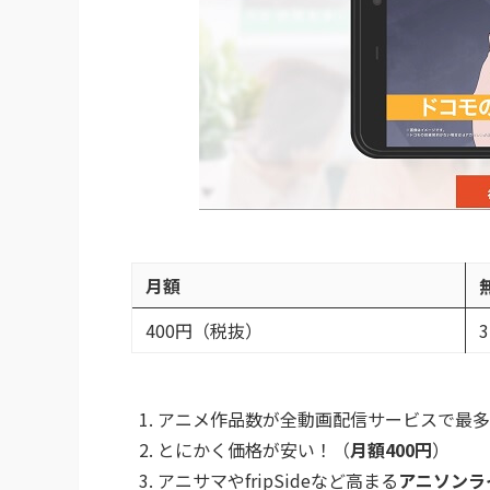
月額
400円（税抜）
アニメ作品数が全動画配信サービスで最多
とにかく価格が安い！（
月額400円
）
アニサマやfripSideなど高まる
アニソンラ