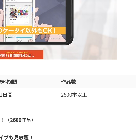
無料期間
作品数
31日間
2500本以上
！（
2600
作品）
イブも見放題！