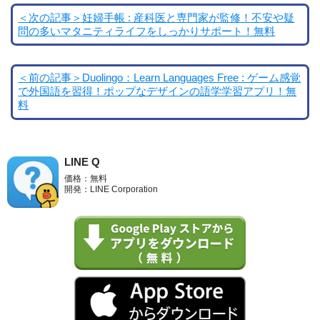
＜次の記事＞妊婦手帳 : 産科医と専門家が監修！不安や疑
問の多いマタニティライフをしっかりサポート！無料
＜前の記事＞Duolingo：Learn Languages Free : ゲーム感覚
で外国語を習得！ポップなデザインの語学学習アプリ！無
料
LINE Q
価格：無料
開発：LINE Corporation