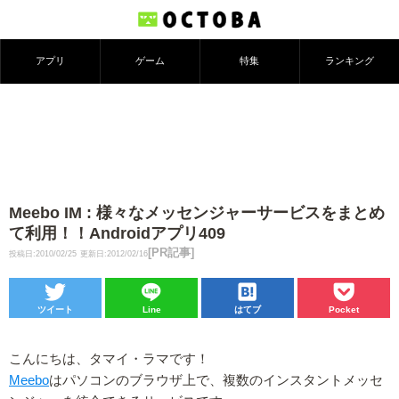
アプリ
ゲーム
特集
ランキング
Meebo IM : 様々なメッセンジャーサービスをまとめ
て利用！！Androidアプリ409
[PR記事]
投稿日:2010/02/25
更新日:2012/02/16
ツイート
Line
はてブ
Pocket
こんにちは、タマイ・ラマです！
Meebo
はパソコンのブラウザ上で、複数のインスタントメッセ