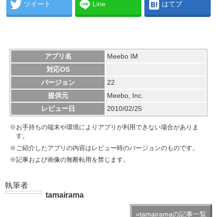
ツイート
Line
はてブ
アプリ名
Meebo IM
対応OS
バージョン
22
提供元
Meebo, Inc.
レビュー日
2010/02/25
※お手持ちの端末や環境によりアプリが利用できない場合がありま
す。
※ご紹介したアプリの内容はレビュー時のバージョンのものです。
※記事および画像の無断転用を禁じます。
執筆者
tamairama
»tamairamaの記事一覧