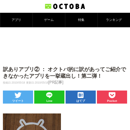
アプリ
ゲーム
特集
ランキング
訳ありアプリ② ： オクトバ的に訳があってご紹介で
きなかったアプリを一挙蔵出し！第二弾！
[PR記事]
投稿日:2010/05/18
更新日:2010/05/18
ツイート
Line
はてブ
Pocket