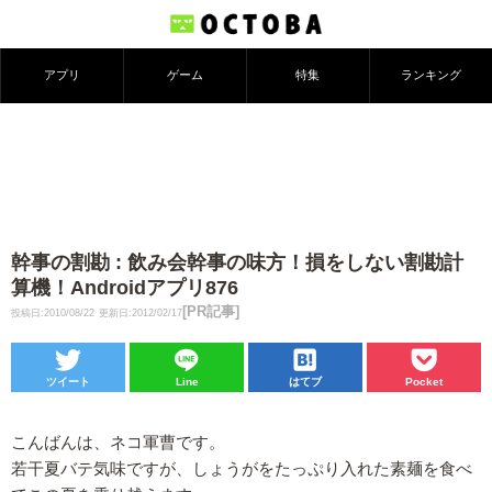
アプリ
ゲーム
特集
ランキング
幹事の割勘 : 飲み会幹事の味方！損をしない割勘計
算機！Androidアプリ876
[PR記事]
投稿日:2010/08/22
更新日:2012/02/17
ツイート
Line
はてブ
Pocket
こんばんは、ネコ軍曹です。
若干夏バテ気味ですが、しょうがをたっぷり入れた素麺を食べ