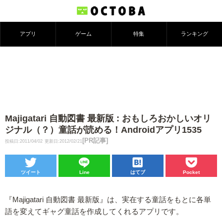
アプリ
ゲーム
特集
ランキング
Majigatari 自動図書 最新版 : おもしろおかしいオリ
ジナル（？）童話が読める！Androidアプリ1535
[PR記事]
投稿日:2011/04/02
更新日:2012/02/21
ツイート
Line
はてブ
Pocket
『Majigatari 自動図書 最新版』は、実在する童話をもとに各単
語を変えてギャグ童話を作成してくれるアプリです。