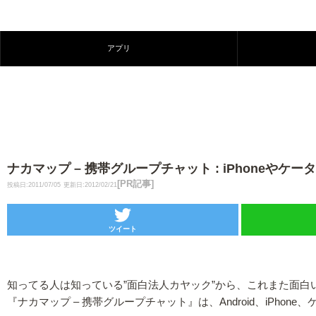
アプリ
ナカマップ – 携帯グループチャット : iPhoneやケー
[PR記事]
投稿日:2011/07/05
更新日:2012/02/21
ツイート
知ってる人は知っている”面白法人カヤック”から、これまた面白
『ナカマップ – 携帯グループチャット』は、Android、iP