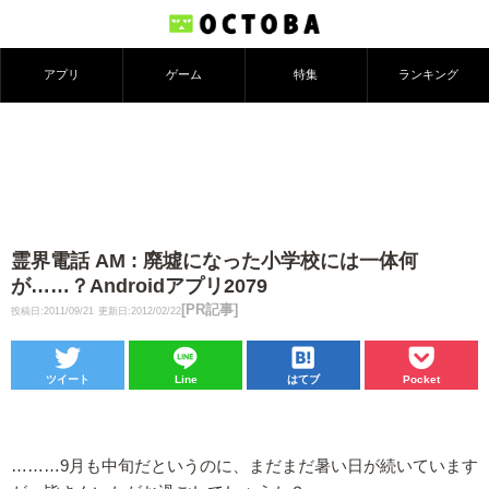
アプリ
ゲーム
特集
ランキング
霊界電話 AM : 廃墟になった小学校には一体何
が……？Androidアプリ2079
[PR記事]
投稿日:2011/09/21
更新日:2012/02/22
ツイート
Line
はてブ
Pocket
………9月も中旬だというのに、まだまだ暑い日が続いています