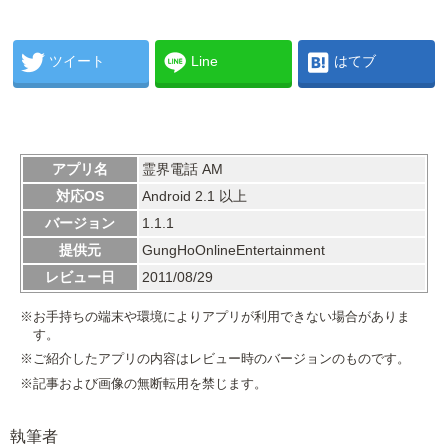
ツイート
Line
はてブ
アプリ名
霊界電話 AM
対応OS
Android 2.1 以上
バージョン
1.1.1
提供元
GungHoOnlineEntertainment
レビュー日
2011/08/29
※お手持ちの端末や環境によりアプリが利用できない場合がありま
す。
※ご紹介したアプリの内容はレビュー時のバージョンのものです。
※記事および画像の無断転用を禁じます。
執筆者