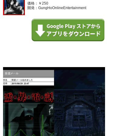
価格：￥250
開発：GungHoOnlineEntertainment