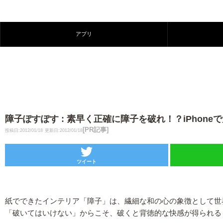
アプリ
障子ぽすぽす : 素早く正確に障子を破れ！？iPhone
[PR記事]
投稿日:2012/01/18
更新日:2012/01/18
ツイート
紙でできたインテリア「障子」は、繊細な和の心の象徴として世
「破いてはいけない」からこそ、破くと背徳的な快感が得られる