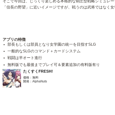
そこで今回は、じっくり楽しめる本格的な制圧型戦略シミュレーシ
「信長の野望」に近いイメージですが、戦うのは武将ではなく女
アプリの特徴
部長もしくは部員となり女学園の統一を目指すSLG
一般的なSLGのコマンド＋カードシステム
戦闘は半オート進行
無料版でも最後までプレイ可＆要素追加の有料版有り
たくすくFRESH!
価格：無料
開発：AlphaNuts