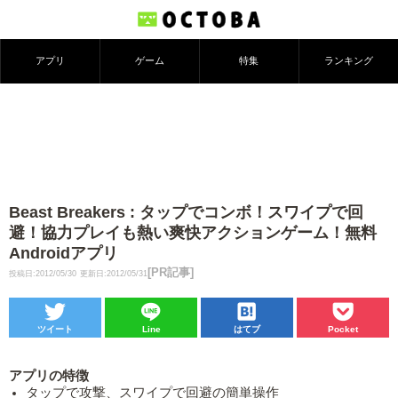
アプリ
ゲーム
特集
ランキング
Beast Breakers : タップでコンボ！スワイプで回
避！協力プレイも熱い爽快アクションゲーム！無料
Androidアプリ
[PR記事]
投稿日:2012/05/30
更新日:2012/05/31
ツイート
Line
はてブ
Pocket
アプリの特徴
タップで攻撃、スワイプで回避の簡単操作