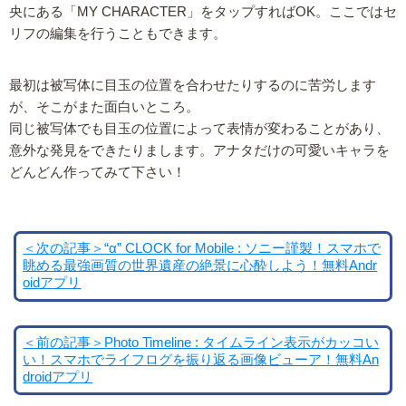
央にある「MY CHARACTER」をタップすればOK。ここではセ
リフの編集を行うこともできます。
最初は被写体に目玉の位置を合わせたりするのに苦労します
が、そこがまた面白いところ。
同じ被写体でも目玉の位置によって表情が変わることがあり、
意外な発見をできたりまします。アナタだけの可愛いキャラを
どんどん作ってみて下さい！
＜次の記事＞“α” CLOCK for Mobile : ソニー謹製！スマホで
眺める最強画質の世界遺産の絶景に心酔しよう！無料Andr
oidアプリ
＜前の記事＞Photo Timeline : タイムライン表示がカッコい
い！スマホでライフログを振り返る画像ビューア！無料An
droidアプリ