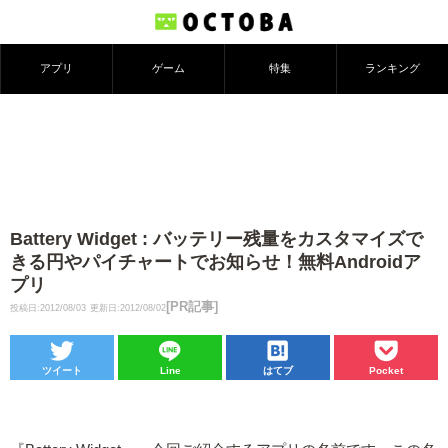
アプリ
ゲーム
特集
ランキング
Battery Widget : バッテリー残量をカスタマイズで
きる円やパイチャートでお知らせ！無料Androidア
プリ
[PR記事]
投稿日:2012/08/03
更新日:2012/08/02
ツイート
Line
はてブ
Pocket