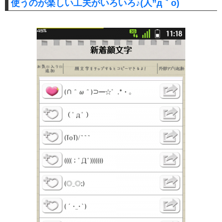
使うのが楽しい工夫がいろいろ♪(人”д｀o)