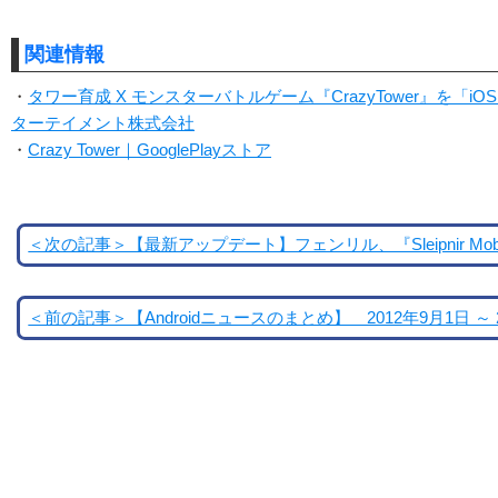
関連情報
・
タワー育成 X モンスターバトルゲーム『CrazyTower』を「
ターテイメント株式会社
・
Crazy Tower｜GooglePlayストア
＜次の記事＞【最新アップデート】フェンリル、『Sleipnir Mobil
＜前の記事＞【Androidニュースのまとめ】 2012年9月1日 ～ 2