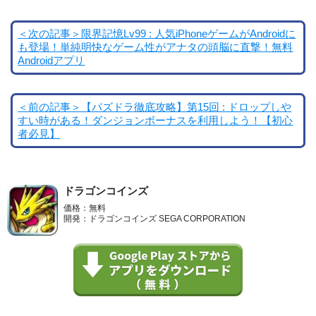
＜次の記事＞限界記憶Lv99 : 人気iPhoneゲームがAndroidに
も登場！単純明快なゲーム性がアナタの頭脳に直撃！無料
Androidアプリ
＜前の記事＞【パズドラ徹底攻略】第15回 : ドロップしや
すい時がある！ダンジョンボーナスを利用しよう！【初心
者必見】
ドラゴンコインズ
価格：無料
開発：ドラゴンコインズ SEGA CORPORATION