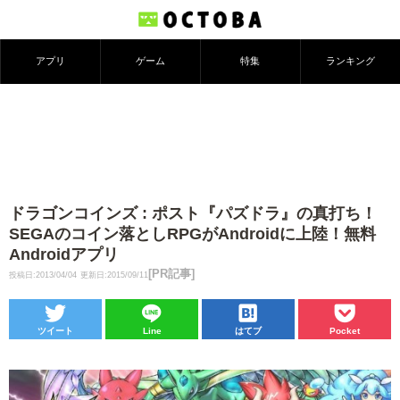
アプリ
ゲーム
特集
ランキング
ドラゴンコインズ : ポスト『パズドラ』の真打ち！
SEGAのコイン落としRPGがAndroidに上陸！無料
Androidアプリ
[PR記事]
投稿日:2013/04/04
更新日:2015/09/11
ツイート
Line
はてブ
Pocket