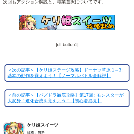
次回もアクション解説と、職業選択についてです。
[dl_button1]
＜次の記事＞【ケリ姫ステージ攻略】ドーナツ草原 1～3 :
基本の動作を覚えよう！【ノーマルバトル全解説】
＜前の記事＞【パズドラ徹底攻略】第17回 : モンスターが
大変身！進化合成を覚えよう！【初心者必見】
ケリ姫スイーツ
価格：無料