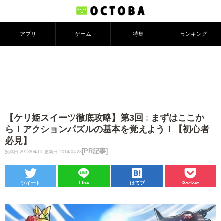
アプリ
ゲーム
特集
ランキング
【ケリ姫スイーツ徹底攻略】第3回 : まずはここか
ら！アクションパズルの基本を覚えよう！【初心者
必見】
[PR記事]
投稿日:2013/04/15
更新日:2014/05/23
ツイート
Line
はてブ
Pocket