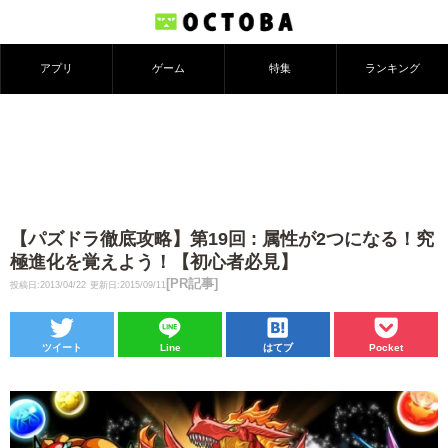
アプリ
ゲーム
特集
ランキング
【パズドラ徹底攻略】第19回 : 属性が2つになる！究
極進化を覚えよう！【初心者必見】
[PR記事]
投稿日:2013/04/22
更新日:2015/09/11
ツイート
Line
はてブ
Pocket