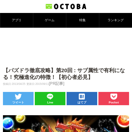
アプリ
ゲーム
特集
ランキング
【パズドラ徹底攻略】第20回 : サブ属性で有利にな
る！究極進化の特徴！【初心者必見】
[PR記事]
投稿日:2013/04/25
更新日:2015/09/11
ツイート
Line
はてブ
Pocket