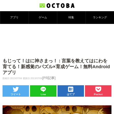
アプリ
ゲーム
特集
ランキング
もじって！はに神さまっ！ : 言葉を教えてはにわを
育てる！新感覚のパズル×育成ゲーム！無料Android
アプリ
[PR記事]
投稿日:2013/07/04
更新日:2013/07/04
ツイート
Line
はてブ
Pocket