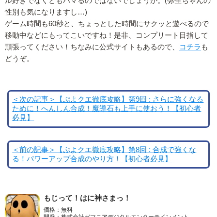
ル好きでなくともハマるのではないでしょうか。(弥生ちゃんの
性別も気になりますし…)
ゲーム時間も60秒と、ちょっとした時間にサクッと遊べるので
移動中などにもってこいですね！是非、コンプリート目指して
頑張ってください！ちなみに公式サイトもあるので、
コチラ
も
どうぞ。
＜次の記事＞【ぷよクエ徹底攻略】第9回 : さらに強くなる
ために！へんしん合成！魔導石も上手に使おう！【初心者
必見】
＜前の記事＞【ぷよクエ徹底攻略】第8回 : 合成で強くな
る！パワーアップ合成のやり方！【初心者必見】
もじって！はに神さまっ！
価格：無料
開発：株式会社ガマニアデジタルエンターテインメント