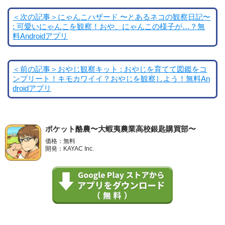
＜次の記事＞にゃんこハザード 〜とあるネコの観察日記〜
: 可愛いにゃんこを観察！おや、にゃんこの様子が…？無
料Androidアプリ
＜前の記事＞おやじ観察キット : おやじを育てて図鑑をコ
ンプリート！キモカワイイ？おやじを観察しよう！無料An
droidアプリ
ポケット酪農〜大蝦夷農業高校銀匙購買部〜
価格：無料
開発：KAYAC Inc.