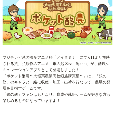
フジテレビ系の深夜アニメ枠「ノイタミナ」にて7/11より放映
される荒川弘原作のアニメ「銀の匙 Silver Spoon」が、酪農シ
ミュレーションアプリとして登場しました！
『ポケット酪農〜大蝦夷農業高校銀匙購買部〜』は、「銀の
匙」のキャラと一緒に収穫・加工・出荷を行なって、農場の発
展を目指すゲームです。
「銀の匙」ファンはもとより、育成や栽培ゲームが好きな方も
楽しめるものになっていますよ！