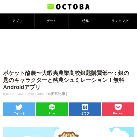
アプリ
ゲーム
特集
ランキング
ポケット酪農〜大蝦夷農業高校銀匙購買部〜 : 銀の
匙のキャラクターと酪農シュミレーション！無料
Androidアプリ
[PR記事]
投稿日:2013/07/10
更新日:2013/07/10
ツイート
Line
はてブ
Pocket