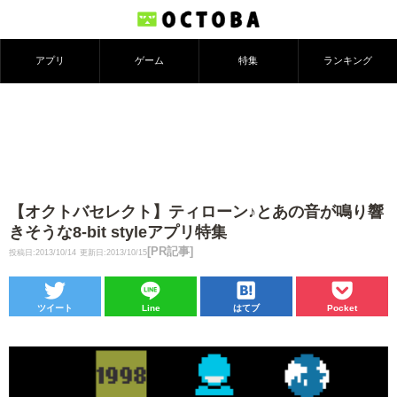
アプリ
ゲーム
特集
ランキング
【オクトバセレクト】ティローン♪とあの音が鳴り響
きそうな8-bit styleアプリ特集
[PR記事]
投稿日:2013/10/14
更新日:2013/10/15
ツイート
Line
はてブ
Pocket