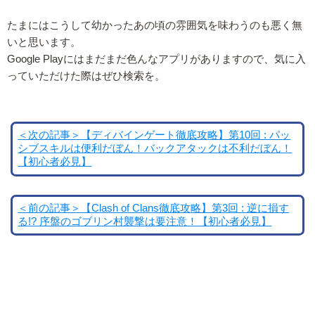
たまにはこうして幼かったあの頃の雰囲気を味わうのも悪く無
いと思います。
Google Playにはまだまだ色んなアプリがありますので、気に入
っていただけた際はぜひ検索を。
＜次の記事＞【ディバインゲート徹底攻略】第10回 : パッ
シブスキルは便利だぼん！バックアタックは不利だぼん！
【初心者必見】
＜前の記事＞【Clash of Clans徹底攻略】第3回 : 逆に損す
る!? 序盤のゴブリン村襲撃は要注意！【初心者必見】