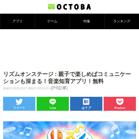
アプリ
ゲーム
特集
ランキング
リズムオンステージ : 親子で楽しめばコミュニケー
ションも深まる！音楽知育アプリ！無料
[PR記事]
投稿日:2013/12/15
更新日:2013/12/14
ツイート
Line
はてブ
Pocket