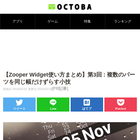
アプリ
ゲーム
特集
ランキング
【Zooper Widget使い方まとめ】第3回 : 複数のパー
ツを同じ幅だけずらす小技
[PR記事]
投稿日:2014/02/19
更新日:2014/02/19
ツイート
Line
はてブ
Pocket