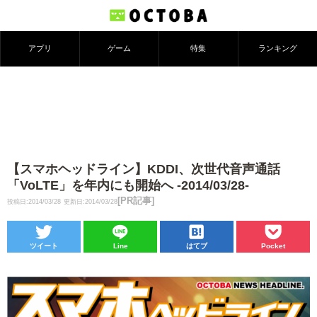
アプリ
ゲーム
特集
ランキング
【スマホヘッドライン】KDDI、次世代音声通話
「VoLTE」を年内にも開始へ -2014/03/28-
[PR記事]
投稿日:2014/03/28
更新日:2014/03/28
ツイート
Line
はてブ
Pocket