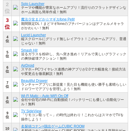
2
Solo Launcher
テーマや機能が豊富なホームアプリ！流行りのフラットデザインな
位
ホーム画面も簡単作成！無料
3
魔法少女まどか☆マギカfone Petit
期間限定DL！まどマギfoneのプチバージョンはデフォルメキャラ
位
がかわいい！無料
Lucid Launcher
4
縦スクロールにグリッド無しレイアウト！このホームアプリ、普通
位
じゃない！無料
Smash Hit
5
迫るガラスを粉砕し、先へ突き進め！リアルで美しいグラフィック
位
の爽快破壊アクション！無料
AirDroid
6
スマホ⇔PCワイヤレス連携の神アプリが2.0で大幅進化！接続方法
位
や変更点を徹底解説！無料
Beautiful Drawer
7
ランチャーアプリに新提案！見た目も機能も使い勝手も素晴らしい
位
ドロワーでアプリを管理しよう！無料
Wi-Fi Matic – Auto WiFi On Off
8
会社や自宅のWi-Fiに自動接続！バッテリーにも優しい自動化ツー
位
ル！無料
TV SideView
9
「リモコン取って～」の時代は終わり！これからはスマホでTVを
位
操作しよう！
名探偵コナン×脱出ゲームCUBIC ROOM
10
名探偵コナン×脱出ゲームCUBIC ROOM : コナンと大人気脱出ゲー