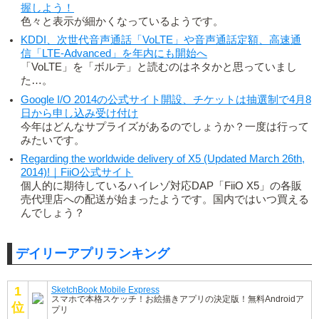
握しよう！
色々と表示が細かくなっているようです。
KDDI、次世代音声通話「VoLTE」や音声通話定額、高速通
信「LTE-Advanced」を年内にも開始へ
「VoLTE」を「ボルテ」と読むのはネタかと思っていまし
た…。
Google I/O 2014の公式サイト開設、チケットは抽選制で4月8
日から申し込み受け付け
今年はどんなサプライズがあるのでしょうか？一度は行って
みたいです。
Regarding the worldwide delivery of X5 (Updated March 26th,
2014)!｜FiiO公式サイト
個人的に期待しているハイレゾ対応DAP「FiiO X5」の各販
売代理店への配送が始まったようです。国内ではいつ買える
んでしょう？
デイリーアプリランキング
1
SketchBook Mobile Express
スマホで本格スケッチ！お絵描きアプリの決定版！無料Androidア
位
プリ