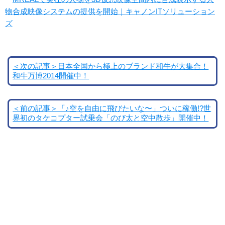
物合成映像システムの提供を開始｜キャノンITソリューション
ズ
＜次の記事＞日本全国から極上のブランド和牛が大集合！
和牛万博2014開催中！
＜前の記事＞「♪空を自由に飛びたいな〜」ついに稼働!?世
界初のタケコプター試乗会「のび太と空中散歩」開催中！