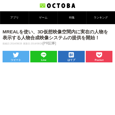
アプリ
ゲーム
特集
ランキング
MREALを使い、3D仮想映像空間内に実在の人物を
表示する人物合成映像システムの提供を開始！
[PR記事]
投稿日:2014/08/26
更新日:2014/08/26
ツイート
Line
はてブ
Pocket