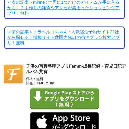
＜次の記事＞minne : 世界に1つだけのアイテムが手に入る
かも！？手作りの雑貨やアクセが集まったショッピングア
プリ！無料
＜前の記事＞トラベルコちゃん : 人気宿泊予約サイト22社
から探せる！掲載サイト数国内No.1の宿泊プラン検索アプ
リ！無料
子供の写真整理アプリFamm-成長記録・育児日記ア
ルバム共有
価格：無料
開発：TIMERS inc.