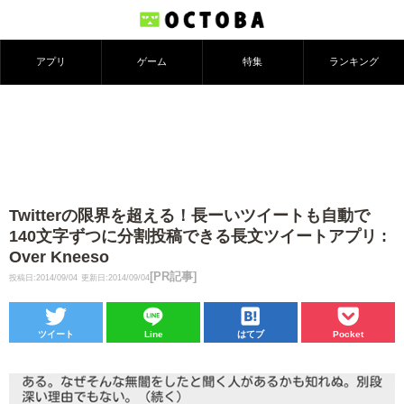
アプリ
ゲーム
特集
ランキング
Twitterの限界を超える！長ーいツイートも自動で
140文字ずつに分割投稿できる長文ツイートアプリ :
Over Kneeso
[PR記事]
投稿日:2014/09/04
更新日:2014/09/04
ツイート
Line
はてブ
Pocket