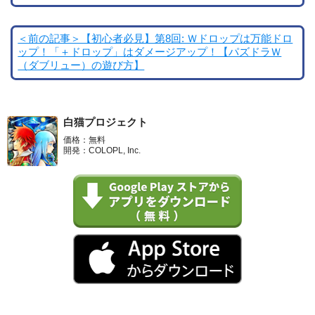
＜前の記事＞【初心者必見】第8回: Ｗドロップは万能ドロ
ップ！「＋ドロップ」はダメージアップ！【パズドラＷ
（ダブリュー）の遊び方】
白猫プロジェクト
価格：無料
開発：COLOPL, Inc.