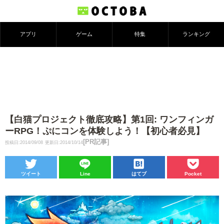
アプリ
ゲーム
特集
ランキング
【白猫プロジェクト徹底攻略】第1回: ワンフィンガ
ーRPG！ぷにコンを体験しよう！【初心者必見】
[PR記事]
投稿日:2014/09/08
更新日:2014/10/14
ツイート
Line
はてブ
Pocket