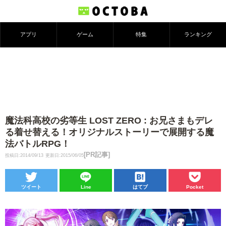
アプリ
ゲーム
特集
ランキング
魔法科高校の劣等生 LOST ZERO : お兄さまもデレ
る着せ替える！オリジナルストーリーで展開する魔
法バトルRPG！
[PR記事]
投稿日:2014/09/13
更新日:2015/06/05
ツイート
Line
はてブ
Pocket