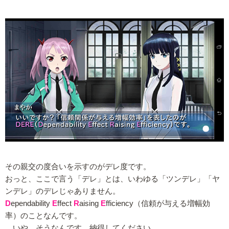
その親交の度合いを示すのがデレ度です。
おっと、ここで言う「デレ」とは、いわゆる「ツンデレ」「ヤ
ンデレ」のデレじゃありません。
D
ependability
E
ffect
R
aising
E
fficiency（信頼が与える増幅効
率）のことなんです。
…いや、そうなんです。納得してください。