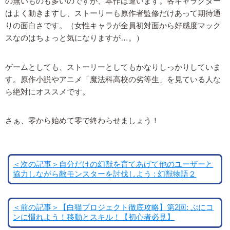
の無いものも多いのですが、本作は違います。各キャラクター
はよく動きますし、ストーリーも原作者監修だけあって期待通
りの面白さです。（女性キャラが全員初対面から好感度マック
スなのはちょっと気になりますが…。）
ゲームとしても、ストーリーとしてもかなりしっかりしていま
す。原作小説やアニメ「魔法科高校の劣等生」を見ている人な
ら絶対にオススメです。
さぁ、零から始めて零で終わらせましょう！
＜次の記事＞自分だけの幻獣を育てあげて他のユーザーと
協力しながら敵モンスターを討伐しよう : 幻獣物語２
＜前の記事＞【白猫プロジェクト徹底攻略】第2回: ぷにコ
ンに慣れよう！移動とスキル！【初心者必見】