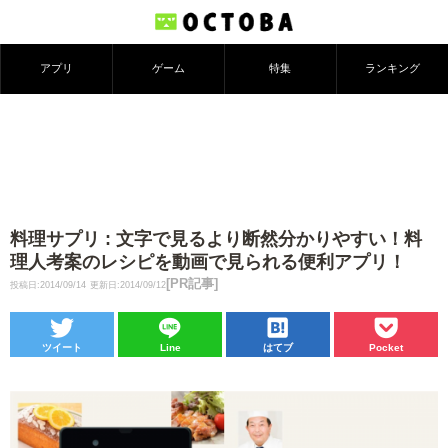
アプリ
ゲーム
特集
ランキング
料理サプリ : 文字で見るより断然分かりやすい！料
理人考案のレシピを動画で見られる便利アプリ！
[PR記事]
投稿日:2014/09/14
更新日:2014/09/12
ツイート
Line
はてブ
Pocket