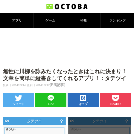
アプリ
ゲーム
特集
ランキング
無性に川柳を詠みたくなったときはこれに決まり！
文章を簡単に縦書きしてくれるアプリ！ : タテツイ
[PR記事]
投稿日:2014/09/14
更新日:2014/09/12
ツイート
Line
はてブ
Pocket