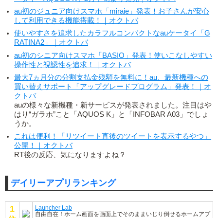
au初のジュニア向けスマホ「miraie」発表！お子さんが安心
して利用できる機能搭載！｜オクトバ
使いやすさを追求したカラフルコンパクトなauケータイ「G
RATINA2」｜オクトバ
au初のシニア向けスマホ「BASIO」発表！使いこなしやすい
操作性と視認性を追求！｜オクトバ
最大7ヵ月分の分割支払金残額を無料に！au、最新機種への
買い替えサポート「アップグレードプログラム」発表！｜オ
クトバ
auの様々な新機種・新サービスが発表されました。注目はや
はり“ガラホ”こと「AQUOS K」と「INFOBAR A03」でしょ
うか。
これは便利！「リツイート直後のツイートを表示するやつ」
公開！｜オクトバ
RT後の反応、気になりますよね？
デイリーアプリランキング
1
Launcher Lab
自由自在！ホーム画面を画面上でそのままいじり倒せるホームアプ