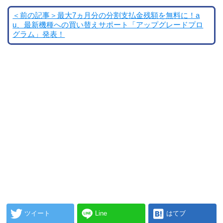
＜前の記事＞最大7ヵ月分の分割支払金残額を無料に！a
u、最新機種への買い替えサポート「アップグレードプロ
グラム」発表！
ツイート
Line
はてブ