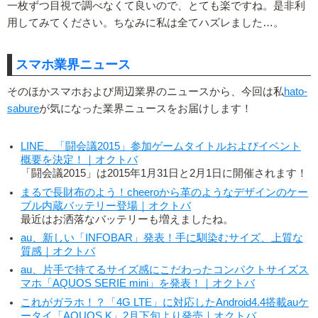
一枚ずつ目視で調べなくて良いので、とても楽ですね。是非利
用してみてください。ちなみに私は全てハズレました…。
スマホ業界ニュース
そのほかスマホおよび周辺業界のニュースから、今回は私
hato-
sabure
が気になった業界ニュースをお届けします！
LINE、「闘会議2015」参加ゲームタイトルおよびイベント
概要を決定！｜オクトバ
「闘会議2015」は2015年1月31日と2月1日に開催されます！
まるで長財布のよう！cheeroから革のようなデザインのケー
ブル内蔵バッテリー登場｜オクトバ
最近はお洒落なバッテリーも増えましたね。
au、新しい「INFOBAR」発表！手に馴染むサイズ、上質な
質感｜オクトバ
au、片手で持てるサイズ感にこだわったコンパクトサイズス
マホ「AQUOS SERIE mini」を発表！｜オクトバ
これがガラホ！？「4G LTE」に対応したAndroid4.4搭載auケ
ータイ「AQUOS K」2月下旬より発売｜オクトバ