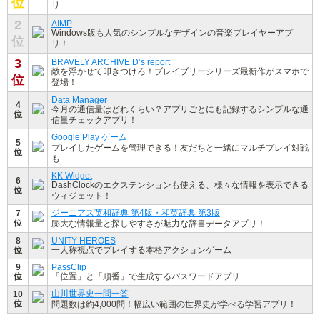
位
リ
2
AIMP
Windows版も人気のシンプルなデザインの音楽プレイヤーアプ
位
リ！
3
BRAVELY ARCHIVE D’s report
敵を浮かせて叩きつけろ！ブレイブリーシリーズ最新作がスマホで
位
登場！
Data Manager
4
今月の通信量はどれくらい？アプリごとにも記録するシンプルな通
位
信量チェックアプリ！
Google Play ゲーム
5
プレイしたゲームを管理できる！友だちと一緒にマルチプレイ対戦
位
も
KK Widget
6
DashClockのエクステンションも使える、様々な情報を表示できる
位
ウィジェット！
ジーニアス英和辞典 第4版・和英辞典 第3版
7
位
膨大な情報量と探しやすさが魅力な辞書データアプリ！
8
UNITY HEROES
位
一人称視点でプレイする本格アクションゲーム
9
PassClip
位
「位置」と「順番」で生成するパスワードアプリ
山川世界史一問一答
10
位
問題数は約4,000問！幅広い範囲の世界史が学べる学習アプリ！